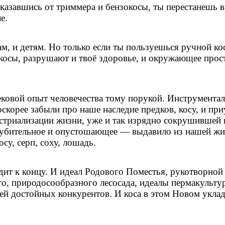
казавшись от триммера и бензокосы, ты перестанешь в
е.
м, и детям. Но только если ты пользуешься ручной ко
косы, разрушают и твоё здоровье, и окружающее прос
ековой опыт человечества тому порукой. Инструмента
скорее забыли про наше наследие предков, косу, и пр
стриализации жизни, уже и так изрядно сокрушившей 
губительное и опустошающее — выдавило из нашей ж
су, серп, соху, лошадь.
одит к концу. И идеал Родового Поместья, рукотворной
го, природосообразного лесосада, идеалы пермакульт
й достойных конкурентов. И коса в этом Новом укла