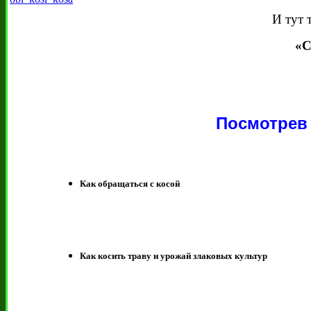
И тут 
«С
Посмотрев 
Как обращаться с косой
Как косить траву и урожай злаковых культур