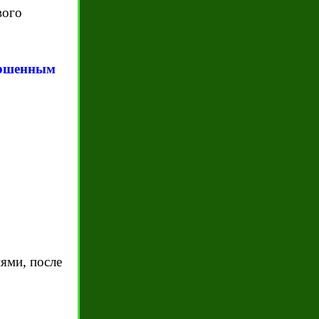
вого
ершенным
ями, после