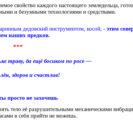
емое свойство каждого настоящего земледельца, гото
ушными и безумными технологиями и средствами.
аринным дедовский инструментом, косой, -
этим сов
ием наших предков.
***
ьке траву, да ещё босиком по росе —
лён, здоров и счастлив!
ты просто не захочешь
рять тело её разрушительными механическими вибраци
асами в себя прийти не можешь.