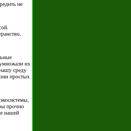
редить не
сой.
транство,
льные
иумножали их
нашу среду
изни простых
 экосистемы,
уры прочно
де нашей