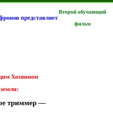
Второй обучающий
фронов представляет
фильм
щим Хозяином
 земли:
ое
триммер —