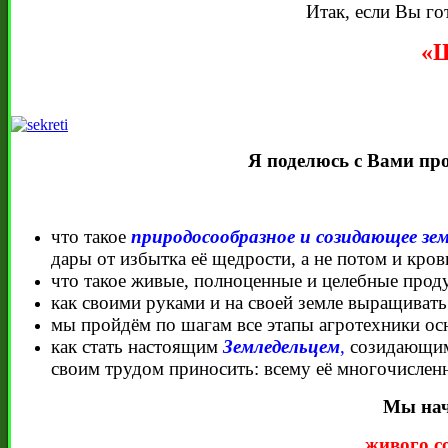
Итак, если Вы го
«Ш
Я поделюсь с Вами пр
что такое
природосообразное и созидающее зе
дары от избытка её щедрости, а не потом и кро
что такое живые, полноценные и целебные прод
как своими руками и на своей земле выращиват
мы пройдём по шагам все этапы агротехники о
как стать настоящим
Земледельцем
,
созидающим 
своим трудом приносить: всему её многочислен
Мы нач
живого с