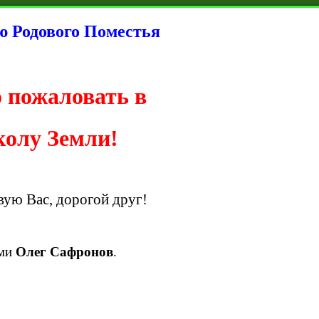
ю Родового Поместья
 пожаловать в
олу Земли!
вую Вас, дорогой друг!
ми
Олег Сафронов
.