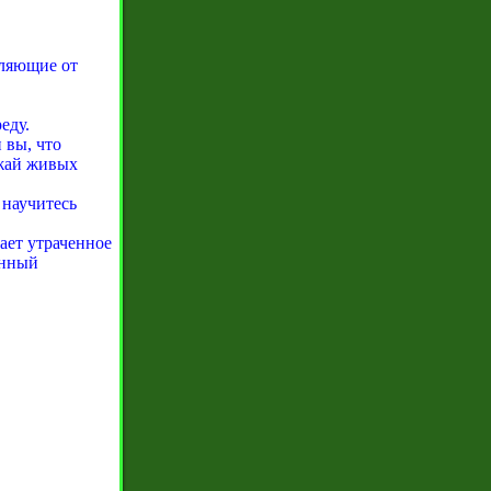
вляющие от
еду.
 вы, что
ожай живых
научитесь
ает утраченное
анный