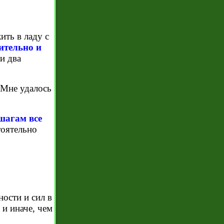
ить в ладу с
ительно и
и два
 Мне удалось
шагам все
тоятельно
ности и сил в
, и иначе, чем