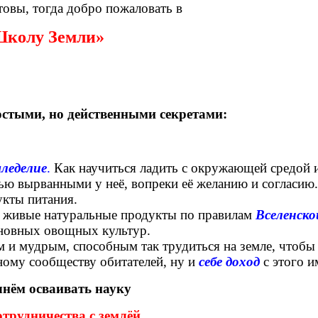
товы, тогда добро пожаловать в
колу Земли»
остыми, но действенными секретами:
мледелие
.
Как научиться ладить с окружающей средой и
вью вырванными у неё, вопреки её желанию и согласию.
укты питания.
ь живые натуральные продукты по правилам
Вселенско
сновных овощных культур.
и мудрым, способным так трудиться на земле, чтобы 
ному сообществу обитателей, ну и
себе доход
с этого и
нём осваивать науку
отрудничества с землёй.