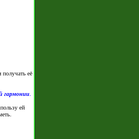
 получать её
й гармонии
.
пользу ей
меть.