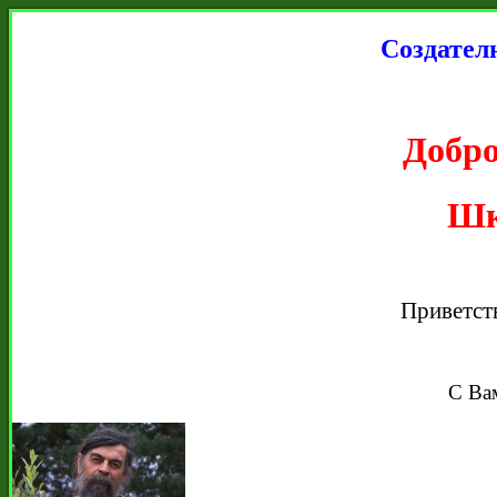
Создател
Добро
Шк
Приветст
С Ва