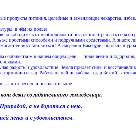
ые продукты питания, целебные и заменяющие лекарства, изба
туры, в чём их польза.
, освободитесь от необходимости постоянно отравлять себя и ср
 же простыми способами и подручными средствами. А знаете ли
могает ей восстановиться? А наградой Вам будет обильный ур
м сообществом в нашем общем деле — повышении плодородия, 
сорняками.
чая радость и удовольствие. Земля придаёт силы и восстанавлив
 гармонию и лад. Работа на ней не кабала, а дар Божий, затопт
ме — интересное и познавательное.
—
вот девиз созидательного земледельца.
риродой, а не бороться с нею.
ней легко и с удовольствием.