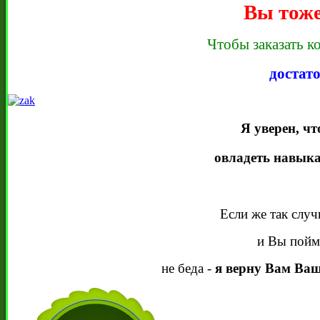
Вы тоже
Чтобы заказать к
достат
Я уверен, ч
овладеть навык
Если же так случ
и Вы поймё
не беда -
я верну Вам Ваш