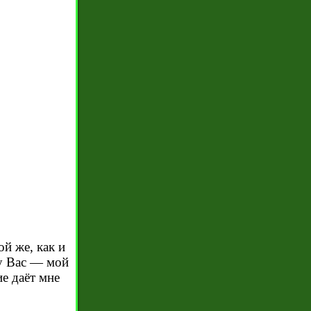
ой же, как и
 у Вас — мой
ие даёт мне