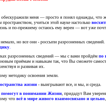
е обескуражили меня — просто я понял однажды, что ж
 пространством, учиться этой науке настолько
восхит
жизнь и по-прежнему остаюсь ему верен — вот уже почт
 немало, но все они - россыпи разрозненных сведений.
одику
.
исках разрозненных сведений — мы с вами пройдём
по 
 новым приёмам и навыкам так, что Вы сможете самос
енствуя и развивая их.
ому методику освоения земли.
остранства жизни
- выигрывают все, и мы, и среда.
помогут в понимании Жизни
, придадут Вам уверен
тому что
всё в мире живого взаимосвязано и цельно