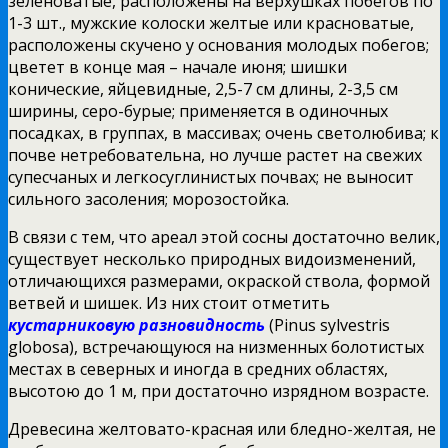
зеленоватые, расположены на верхушках побегов по
1-3 шт., мужские колоски желтые или красноватые,
расположены скучено у основания молодых побегов;
цветет в конце мая – начале июня; шишки
конические, яйцевидные, 2,5-7 см длины, 2-3,5 см
ширины, серо-бурые; применяется в одиночных
посадках, в группах, в массивах; очень светолюбива; к
почве нетребовательна, но лучше растет на свежих
супесчаных и легкосуглинистых почвах; не выносит
сильного засоления; морозостойка.
В связи с тем, что ареал этой сосны достаточно велик,
существует несколько природных видоизменений,
отличающихся размерами, окраской ствола, формой
ветвей и шишек. Из них стоит отметить
кустарниковую разновидность
(Pinus sylvestris
globosa), встречающуюся на низменных болотистых
местах в северных и иногда в средних областях,
высотою до 1 м, при достаточно изрядном возрасте.
Древесина желтовато-красная или бледно-желтая, не